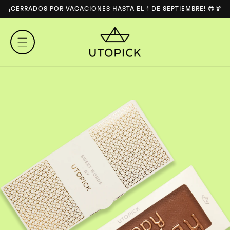
DIRECTAMENTE
¡CERRADOS POR VACACIONES HASTA EL 1 DE SEPTIEMBRE! 😎🍹
AL
CONTENIDO
IRECTAMENTE
 LA
NFORMACIÓN
EL
RODUCTO