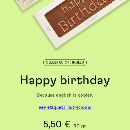
CELEBRACION. INGLES
Happy birthday
Because english is cooler.
Ver etiqueta nutricional
5,50 €
Precio
60 gr