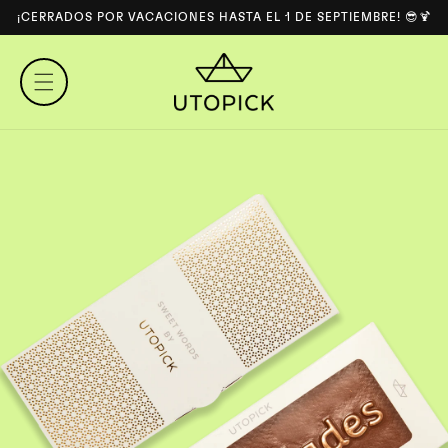
DIRECTAMENTE
¡CERRADOS POR VACACIONES HASTA EL 1 DE SEPTIEMBRE! 😎🍹
AL
CONTENIDO
IRECTAMENTE
 LA
NFORMACIÓN
EL
RODUCTO