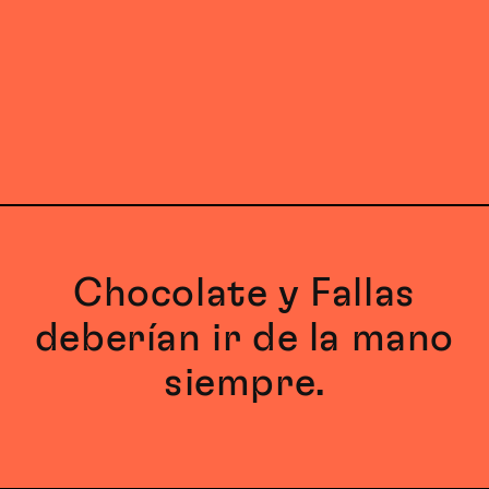
ó
n
:
Chocolate y Fallas
deberían ir de la mano
siempre.