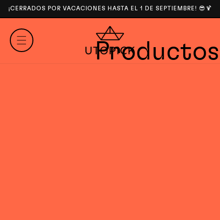
DIRECTAMENTE
¡CERRADOS POR VACACIONES HASTA EL 1 DE SEPTIEMBRE! 😎🍹
AL
CONTENIDO
C
Productos
o
l
e
c
c
i