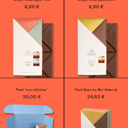
Precio
6,80 €
Precio
6,80 €
habitual
habitual
Pack 'Los clásicos'
Pack Bean to Bar Awards
Precio
30,00 €
Precio
24,50 €
habitual
habitual