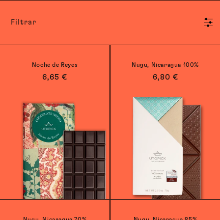
Filtrar
Noche de Reyes
Nugu, Nicaragua 100%
Precio
6,65 €
Precio
6,80 €
habitual
habitual
Nugu, Nicaragua 70%
Nugu, Nicaragua 85%