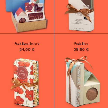
Pack Best Sellers
Pack Blue
Precio
24,00 €
Precio
25,50 €
habitual
habitual