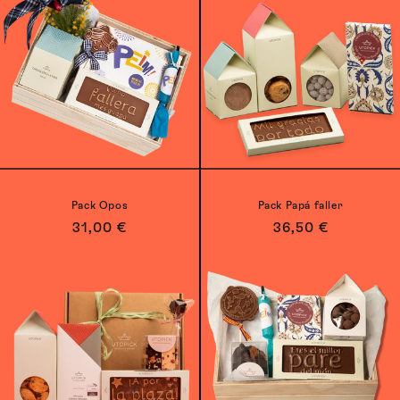
Pack Opos
Pack Papá faller
Precio
31,00 €
Precio
36,50 €
habitual
habitual