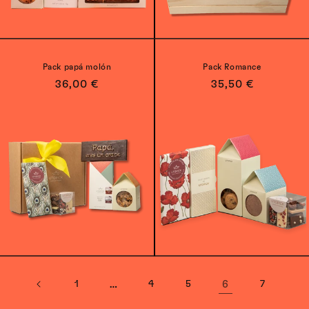
Pack papá molón
Pack Romance
Precio
36,00 €
Precio
35,50 €
habitual
habitual
1
…
4
5
6
7