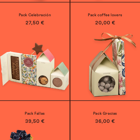
Pack Celebración
Pack coffee lovers
Precio
27,50 €
Precio
20,00 €
habitual
habitual
Pack Fallas
Pack Gracias
Precio
39,50 €
Precio
36,00 €
habitual
habitual